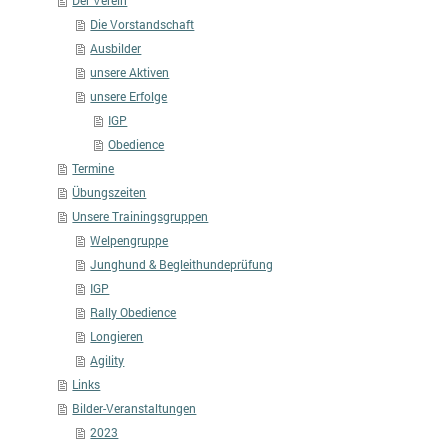
Der Verein
Die Vorstandschaft
Ausbilder
unsere Aktiven
unsere Erfolge
IGP
Obedience
Termine
Übungszeiten
Unsere Trainingsgruppen
Welpengruppe
Junghund & Begleithundeprüfung
IGP
Rally Obedience
Longieren
Agility
Links
Bilder-Veranstaltungen
2023