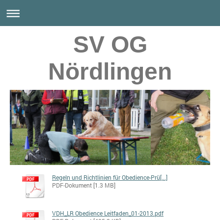
SV OG
Nördlingen
Regeln und Richtlinien für Obedience-Prü[...]
PDF-Dokument [1.3 MB]
VDH_LR Obedience Leitfaden_01-2013.pdf