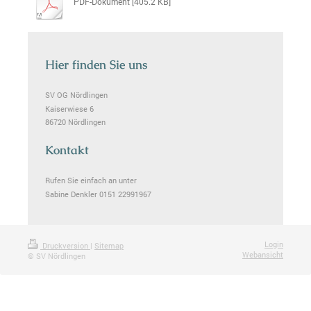
PDF-Dokument [405.2 KB]
Hier finden Sie uns
SV OG Nördlingen
Kaiserwiese 6
86720 Nördlingen
Kontakt
Rufen Sie einfach an unter
Sabine Denkler 0151 22991967
Login
Druckversion
|
Sitemap
Webansicht
© SV Nördlingen